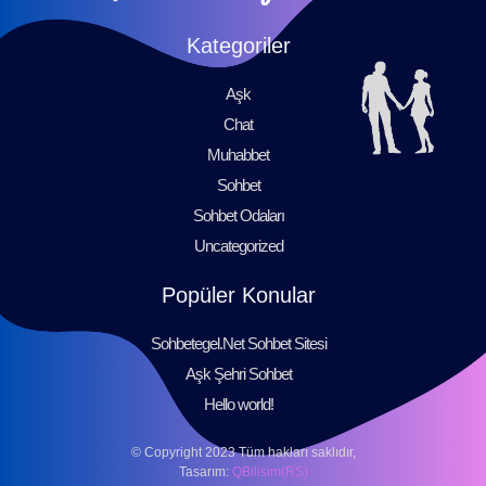
Kategoriler
Aşk
Chat
Muhabbet
Sohbet
Sohbet Odaları
Uncategorized
Popüler Konular
Sohbetegel.Net Sohbet Sitesi
Aşk Şehri Sohbet
Hello world!
© Copyright 2023 Tüm hakları saklıdır,
Tasarım:
QBilisim(RS)