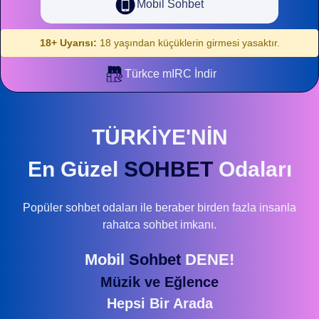
Mobil Sohbet
18+ Uyarısı:
18 yaşından küçüklerin girmesi yasaktır.
Türkce mIRC İndir
TÜRKİYE'NİN
En Güzel
SOHBET
Odaları
Popüler sohbet odaları ile beraber birden fazla insanla
rahatca sohbet imkanı.
Mobil
Sohbet
DENE!
Müzik ve Eğlence
Hepsi Bir Arada