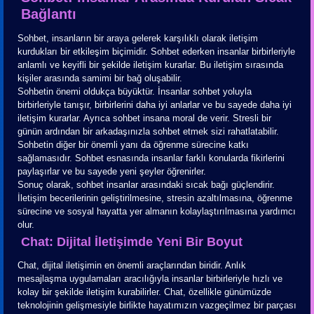
Bağlantı
Sohbet, insanların bir araya gelerek karşılıklı olarak iletişim
kurdukları bir etkileşim biçimidir. Sohbet ederken insanlar birbirleriyle
anlamlı ve keyifli bir şekilde iletişim kurarlar. Bu iletişim sırasında
kişiler arasında samimi bir bağ oluşabilir.
Sohbetin önemi oldukça büyüktür. İnsanlar sohbet yoluyla
birbirleriyle tanışır, birbirlerini daha iyi anlarlar ve bu sayede daha iyi
iletişim kurarlar. Ayrıca sohbet insana moral de verir. Stresli bir
günün ardından bir arkadaşınızla sohbet etmek sizi rahatlatabilir.
Sohbetin diğer bir önemli yanı da öğrenme sürecine katkı
sağlamasıdır. Sohbet esnasında insanlar farklı konularda fikirlerini
paylaşırlar ve bu sayede yeni şeyler öğrenirler.
Sonuç olarak, sohbet insanlar arasındaki sıcak bağı güçlendirir.
İletişim becerilerinin geliştirilmesine, stresin azaltılmasına, öğrenme
sürecine ve sosyal hayatta yer almanın kolaylaştırılmasına yardımcı
olur.
Chat: Dijital İletişimde Yeni Bir Boyut
Chat, dijital iletişimin en önemli araçlarından biridir. Anlık
mesajlaşma uygulamaları aracılığıyla insanlar birbirleriyle hızlı ve
kolay bir şekilde iletişim kurabilirler. Chat, özellikle günümüzde
teknolojinin gelişmesiyle birlikte hayatımızın vazgeçilmez bir parçası